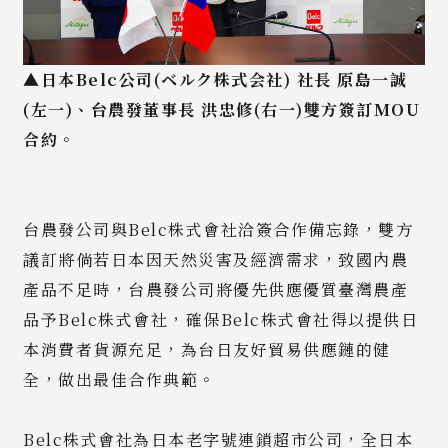
▲
日本Belc公司(
ベルク株式会社) 社長 原島一誠
(左一)、台農發董事長 洪忠修(右一)雙方簽訂MOU
合約。
台農發公司與Belc株式會社洽簽合作備忘錄，雙方
議訂將倘若日本因天然災害及經濟需求，致國內農
產品不足時，台農發公司將優先供應優質臺灣農產
品予Belc株式會社，確保Belc株式會社得以提供日
本消費者貨源充足，為台日友好貿易供應鏈的健
全，做出最佳合作典範。
Belc株式會社為日本老字號連鎖超市公司，全日本