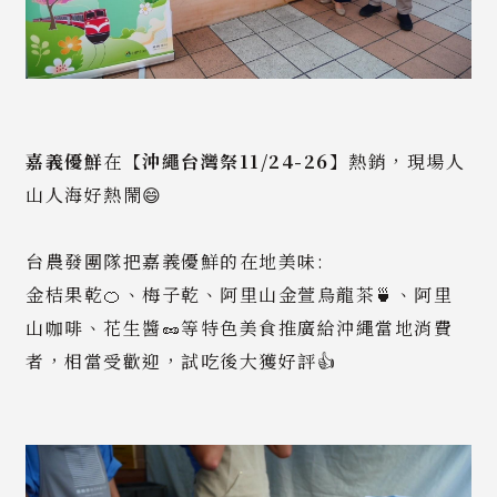
嘉義優鮮
在【
沖繩台灣祭11/24-26
】熱銷，現場人
山人海好熱鬧😄
台農發團隊把嘉義優鮮的在地美味:
金桔果乾🍊、梅子乾、阿里山金萱烏龍茶🍵、阿里
山咖啡、花生醬🥜等特色美食推廣給沖繩當地消費
者，相當受歡迎，試吃後大獲好評👍