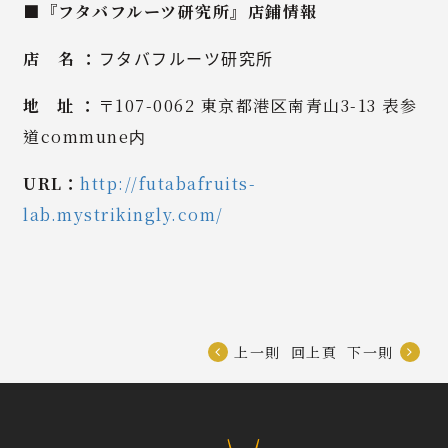
■
『フタバフルーツ研究所』店鋪情報
店 名 ：
フタバフルーツ研究所
地 址 ：
〒
107-0062
東京都港区南青山
3-13
表参
道
commune
内
URL：
http://futabafruits-
lab.mystrikingly.com/
上一則
回上頁
下一則