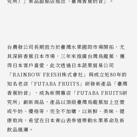
究所）」果品甜點店推出「臺灣香蕉奶昔」。
台農發公司長期致力於臺灣水果國際市場開拓，尤
其深耕香蕉日本市場，三年來推廣台灣烏龍蕉，獲
得日本客戶喜愛，此次透過日本蔬果貿易公司
「RAINBOW FRESH株式會社」與成立近80年的
知名老店「FUTABA FRUITS」研發新產品「臺灣
香蕉奶昔」，成為新開幕店「FUTABA FRUITS研
究所」創新商品，產品以頂級臺灣烏龍蕉加上豆漿
或牛奶、優格等，完全不加糖，以新鮮、美味、健
康取向，希望在日本青山表參道帶動水果革命及新
飲品風潮。