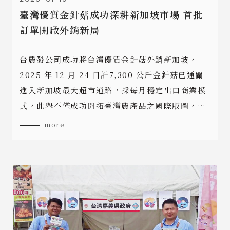
臺灣優質金針菇成功深耕新加坡市場 首批
訂單開啟外銷新局
台農發公司成功將台灣優質金針菇外銷新加坡，
2025 年 12 月 24 日計7,300 公斤金針菇已通關
進入新加坡最大超市通路，採每月穩定出口商業模
式，此舉不僅成功開拓臺灣農產品之國際版圖，更
是臺灣優質蔬果進軍東南亞市場的重要里程碑。
more