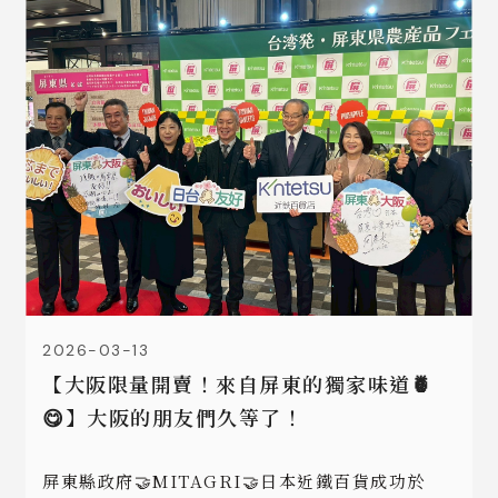
2026-03-13
【大阪限量開賣！來自屏東的獨家味道🍍
😋】大阪的朋友們久等了！
屏東縣政府🤝MITAGRI🤝日本近鐵百貨成功於