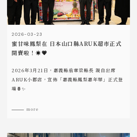
2026-03-23
蜜甘味鳳梨在 日本山口縣ARUK超市正式
開賣啦！☀️💗
2026年3月21日，嘉義縣翁章梁縣長 親自出席
ARUK小郡店，宣佈「嘉義縣鳳梨嘉年華」正式登
場🍍✨
more