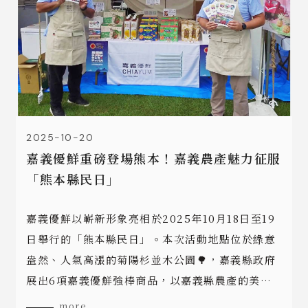
2025-10-20
嘉義優鮮重磅登場熊本！嘉義農產魅力征服
「熊本縣民日」
嘉義優鮮以嶄新形象亮相於2025年10月18日至19
日舉行的「熊本縣民日」。本次活動地點位於綠意
盎然、人氣高漲的菊陽杉並木公園🌳，嘉義縣政府
展出6項嘉義優鮮強棒商品，以嘉義縣農產的美味
與熊本縣民交朋友🤝
more