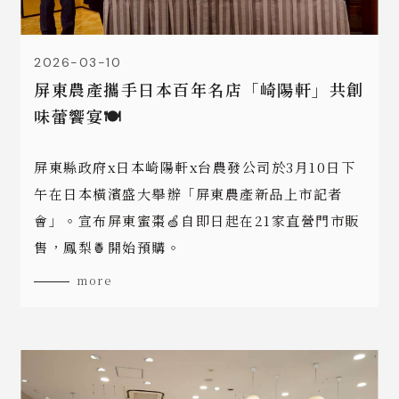
2026-03-10
屏東農產攜手日本百年名店「崎陽軒」共創
味蕾饗宴🍽️
屏東縣政府x日本崎陽軒x台農發公司於3月10日下
午在日本橫濱盛大舉辦「屏東農產新品上市記者
會」。宣布屏東蜜棗🍏自即日起在21家直營門市販
售，鳳梨🍍開始預購。
more