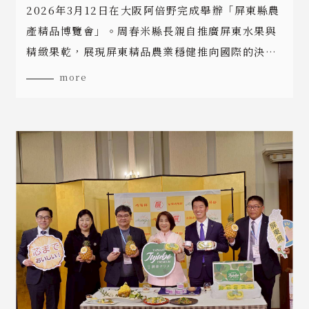
2026年3月12日在大阪阿倍野完成舉辦「屏東縣農
產精品博覽會」。周春米縣長親自推廣屏東水果與
精緻果乾，展現屏東精品農業穩健推向國際的決
心。🏆屏東縣農產精品博覽會在近鐵百貨總店阿倍
more
野HARUKAS盛大開幕開賣！