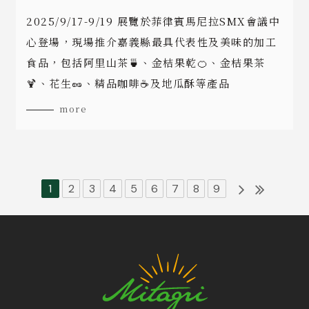
2025/9/17-9/19 展覽於菲律賓馬尼拉SMX會議中
心登場，現場推介嘉義縣最具代表性及美味的加工
食品，包括阿里山茶🍵、金桔果乾🍊、金桔果茶
🍹、花生🥜、精品咖啡☕及地瓜酥等產品
more
1
2
3
4
5
6
7
8
9