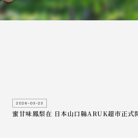
2026-03-23
蜜甘味鳳梨在 日本山口縣ARUK超市正式開